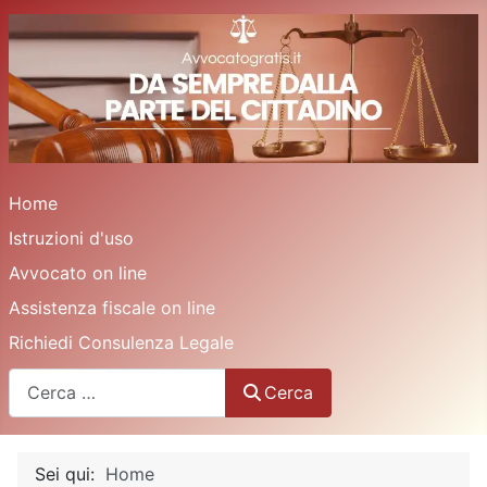
Home
Istruzioni d'uso
Avvocato on line
Assistenza fiscale on line
Richiedi Consulenza Legale
Cerca
Cerca
Sei qui:
Home