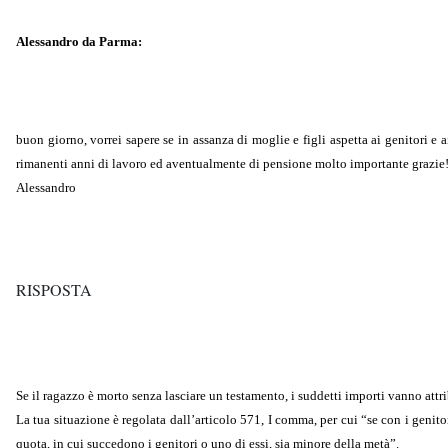
Alessandro da Parma:
buon giorno, vorrei sapere se in assanza di moglie e figli aspetta ai genitori e
rimanenti anni di lavoro ed aventualmente di pensione molto importante grazie
Alessandro
RISPOSTA
Se il ragazzo è morto senza lasciare un testamento, i suddetti importi vanno attribu
La tua situazione è regolata dall’articolo 571, I comma, per cui “se con i genit
quota, in cui succedono i genitori o uno di essi, sia minore della metà”.