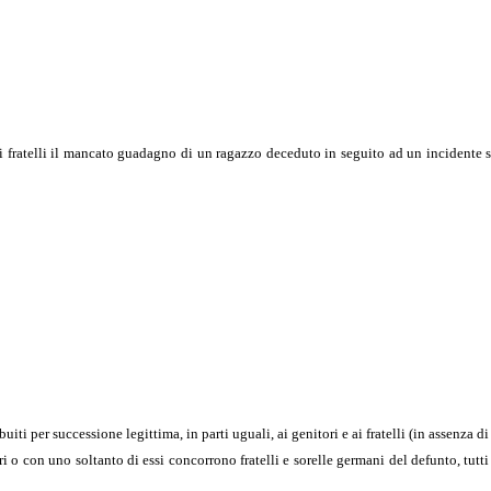
 ai fratelli il mancato guadagno di un ragazzo deceduto in seguito ad un incidente 
!
iti per successione legittima, in parti uguali, ai genitori e ai fratelli (in assenza di 
ori o con uno soltanto di essi concorrono fratelli e sorelle germani del defunto, tu