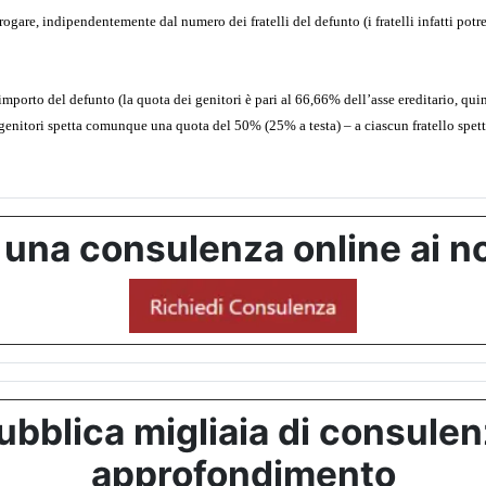
gare, indipendentemente dal numero dei fratelli del defunto (i fratelli infatti potr
’importo del defunto (la quota dei genitori è pari al 66,66% dell’asse ereditario, qui
: ai genitori spetta comunque una quota del 50% (25% a testa) – a ciascun fratello spe
 una consulenza online ai no
bblica migliaia di consulenze
approfondimento