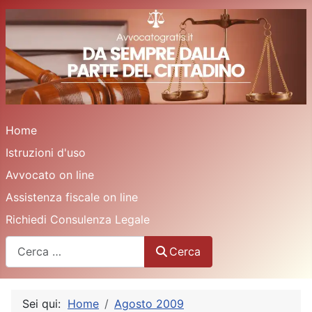
Home
Istruzioni d'uso
Avvocato on line
Assistenza fiscale on line
Richiedi Consulenza Legale
Cerca
Cerca
Sei qui:
Home
Agosto 2009