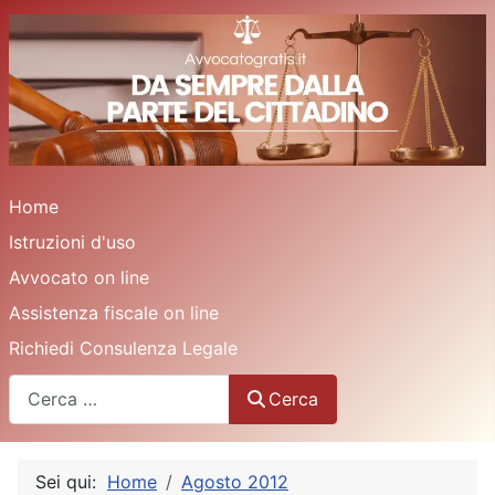
Home
Istruzioni d'uso
Avvocato on line
Assistenza fiscale on line
Richiedi Consulenza Legale
Cerca
Cerca
Sei qui:
Home
Agosto 2012