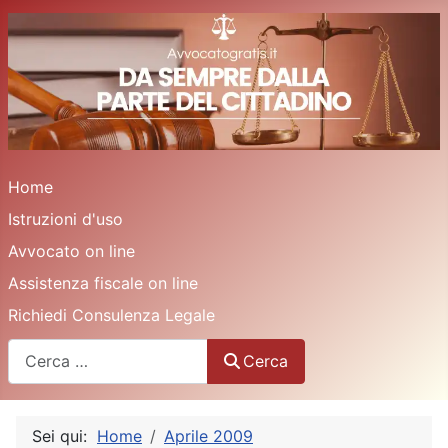
Home
Istruzioni d'uso
Avvocato on line
Assistenza fiscale on line
Richiedi Consulenza Legale
Cerca
Cerca
Sei qui:
Home
Aprile 2009