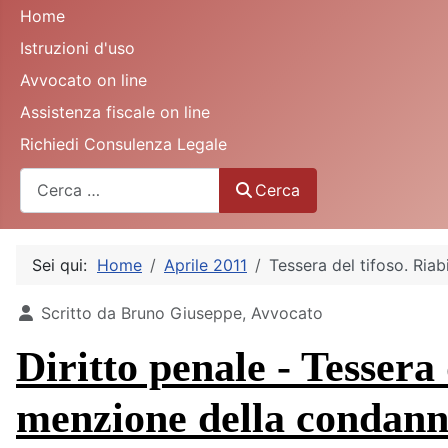
Home
Istruzioni d'uso
Avvocato on line
Assistenza fiscale on line
Richiedi Consulenza Legale
Cerca
Cerca
Sei qui:
Home
Aprile 2011
Tessera del tifoso. Riab
Dettagli
Scritto da
Bruno Giuseppe, Avvocato
Diritto penale - Tessera 
menzione della condanna 