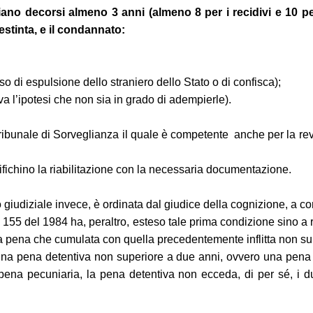
iano decorsi almeno 3 anni (almeno 8 per i recidivi e 10 per
 estinta, e il condannato:
so di espulsione dello straniero dello Stato o di confisca);
lva l’ipotesi che non sia in grado di adempierle).
l Tribunale di Sorveglianza il quale è competente anche per la r
tifichino la riabilitazione con la necessaria documentazione.
 giudiziale invece, è ordinata dal giudice della cognizione, a c
n. 155 del 1984 ha, peraltro, esteso tale prima condizione sino a
 a pena che cumulata con quella precedentemente inflitta non super
a una pena detentiva non superiore a due anni, ovvero una pena 
pena pecuniaria, la pena detentiva non ecceda, di per sé, i d