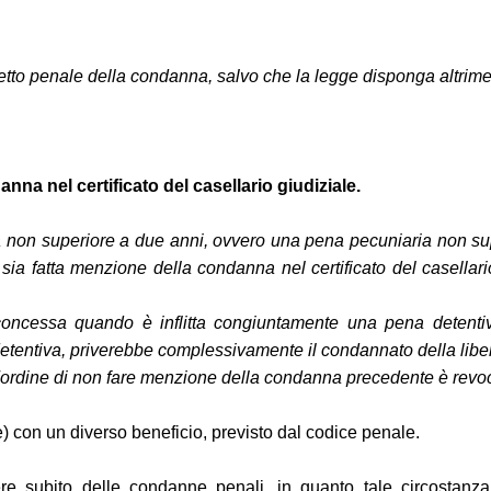
fetto penale della condanna, salvo che la legge disponga altrime
na nel certificato del casellario giudiziale.
va non superiore a due anni, ovvero una pena pecuniaria non supe
sia fatta menzione della condanna nel certificato del casellario 
 concessa quando è inflitta congiuntamente una pena detent
detentiva, priverebbe complessivamente il condannato della libe
 l'ordine di non fare menzione della condanna precedente è revo
) con un diverso beneficio, previsto dal codice penale.
e subito delle condanne penali, in quanto tale circostanza no