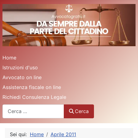
Home
Istruzioni d'uso
Avvocato on line
Assistenza fiscale on line
Richiedi Consulenza Legale
Cerca
Cerca
Sei qui:
Home
Aprile 2011