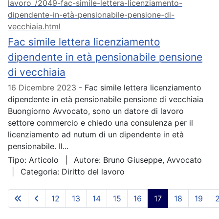
lavoro_/2049-fac-simile-lettera-licenziamento-
dipendente-in-età-pensionabile-pensione-di-
vecchiaia.html
Fac simile lettera licenziamento
dipendente in età pensionabile pensione
di vecchiaia
16 Dicembre 2023
Fac simile lettera licenziamento
dipendente in età pensionabile pensione di vecchiaia
Buongiorno Avvocato, sono un datore di lavoro
settore commercio e chiedo una consulenza per il
licenziamento ad nutum di un dipendente in età
pensionabile. Il...
Tipo:
Articolo
Autore:
Bruno Giuseppe, Avvocato
Categoria:
Diritto del lavoro
12
13
14
15
16
17
18
19