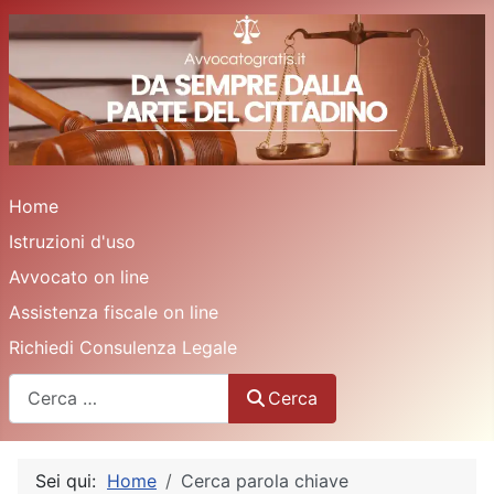
Home
Istruzioni d'uso
Avvocato on line
Assistenza fiscale on line
Richiedi Consulenza Legale
Cerca
Cerca
Sei qui:
Home
Cerca parola chiave