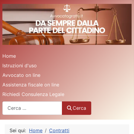
Home
Istruzioni d'uso
Avvocato on line
Assistenza fiscale on line
Richiedi Consulenza Legale
Cerca
Cerca
Sei qui:
Home
Contratti