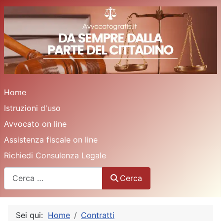
Home
Istruzioni d'uso
Avvocato on line
Assistenza fiscale on line
Richiedi Consulenza Legale
Cerca
Cerca
Sei qui:
Home
Contratti