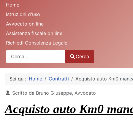
Home
Istruzioni d'uso
Avvocato on line
Assistenza fiscale on line
Richiedi Consulenza Legale
Cerca
Cerca
Sei qui:
Home
Contratti
Acquisto auto Km0 manca
Dettagli
Scritto da
Bruno Giuseppe, Avvocato
Acquisto auto Km0 manca