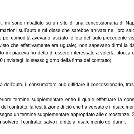
et, mi sono imbattuto su un sito di una concessionaria di Na
azioni sull'auto e mi disse che sarebbe arrivata nel loro salon
 e per comodità avevano lasciato le foto dell'auto precedente vi
 visto che effettivamente era uguale), non sapevano dirmi la d
o mi piaceva ho detto di essere interessato a volerla bloccare; 
(inviatagli lo stesso giorno della firma del contratto).
ell'auto, il consumatore può diffidare il concessionario, trasco
teriore termine supplementare entro il quale effettuare la con
el contratto, la restituzione di ciò che ha versato e il risarcime
segna un termine supplementare appropriato alle circostanze. 
isolvere il contratto, salvo il diritto al risarcimento dei danni.