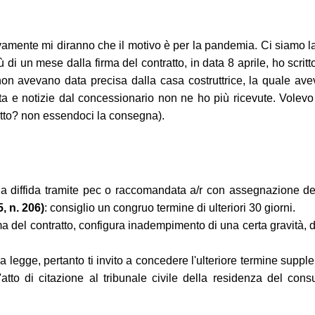
sivamente mi diranno che il motivo è per la pandemia. Ci siamo l
 di un mese dalla firma del contratto, in data 8 aprile, ho scritt
on avevano data precisa dalla casa costruttrice, la quale av
ta e notizie dal concessionario non ne ho più ricevute. Volevo 
tratto? non essendoci la consegna).
una diffida tramite pec o raccomandata a/r con assegnazione de
, n. 206)
: consiglio un congruo termine di ulteriori 30 giorni.
ma del contratto, configura inadempimento di una certa gravità, d
la legge, pertanto ti invito a concedere l'ulteriore termine suppl
tto di citazione al tribunale civile della residenza del consum