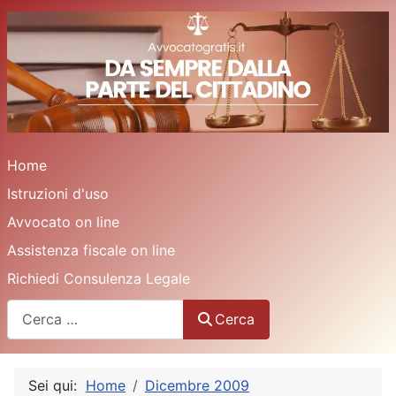
Home
Istruzioni d'uso
Avvocato on line
Assistenza fiscale on line
Richiedi Consulenza Legale
Cerca
Cerca
Sei qui:
Home
Dicembre 2009