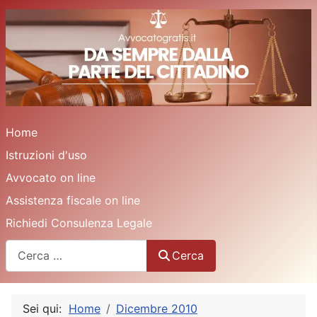
Home
Istruzioni d'uso
Avvocato on line
Assistenza fiscale on line
Richiedi Consulenza Legale
Cerca
Cerca
Sei qui:
Home
Dicembre 2010