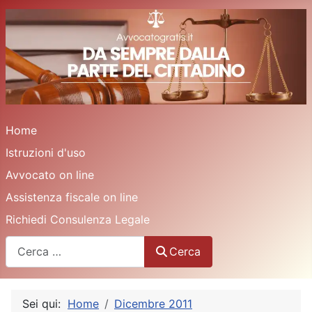
Home
Istruzioni d'uso
Avvocato on line
Assistenza fiscale on line
Richiedi Consulenza Legale
Cerca
Cerca
Sei qui:
Home
Dicembre 2011