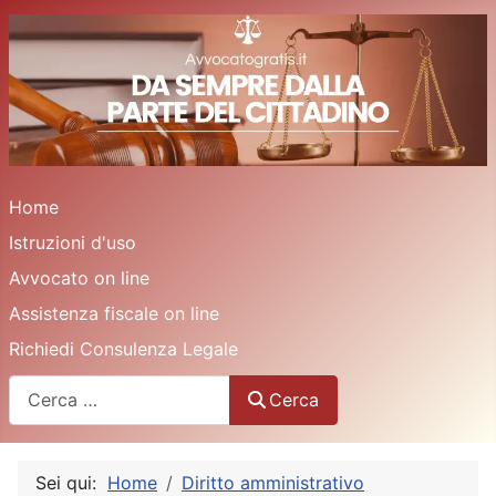
Home
Istruzioni d'uso
Avvocato on line
Assistenza fiscale on line
Richiedi Consulenza Legale
Cerca
Cerca
Sei qui:
Home
Diritto amministrativo