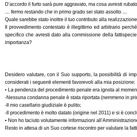
D'accordo il furto sarà pure aggravato, ma cosa avresti rubat
… fermo restando che in primo grado sei stato assolto …
Quale sarebbe stato inoltre il tuo contributo alla realizzazion
Il provvedimento contestato è illegittimo ed arbitrario perch
specifico che avresti dato alla commissione della fattispeci
importanza?
Desidero valutare, con il Suo supporto, la possibilità di i
considerati i seguenti elementi favorevoli alla mia posizione:
• La pendenza del procedimento penale era ignota al momento
-Nessuna condanna penale è stata riportata (nemmeno in pri
-Il mio casellario giudiziale è pulito;
-Il procedimento è molto datato (origine nel 2011) e si è conc
• Non ho taciuto volutamente informazioni all'Amministrazione
Resto in attesa di un Suo cortese riscontro per valutare la fattib