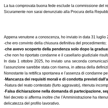
La tua comprovata buona fede esclude la commissione del reat
Sicuramente non sarai denunziato alla Procura della Repubbl
Appena venutone a conoscenza, ho inviato in data 31 luglio
-che ero convinto della chiusura definitiva del procedimento;
-
che avevo scoperto della pendenza solo dopo la gradua
-che non ho riportato condanne e il casellario giudiziale risult
In data 1 ottobre 2025, ho inviato una seconda comunicazi
l'assunzione sarebbe stata con riserva, in attesa della defini
Nonostante la rettifica spontanea e l'assenza di condanne pena
-
Mancanza dei requisiti morali e di condotta previsti dall'a
-Natura del reato contestato (furto aggravato), ritenuta incomp
-
Falsa dichiarazione nella domanda di partecipazione, se
Nel decreto si afferma inoltre che l'Amministrazione ha rite
delicatezza del profilo lavorativo.