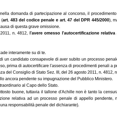
to nella domanda di partecipazione al concorso, il procedimen
 (
art. 483 del codice penale e art. 47 del DPR 445/2000
), m
 causa di questa grave omissione.
o 2011, n. 4812,
l’avere omesso l'autocertificazione relati
cade interamente su di te.
 di un candidato consapevole di aver subito un processo penale 
sso, prima di autocertificare l'assenza di procedimenti penali a p
za del Consiglio di Stato Sez. III, del 26 agosto 2011, n. 4812,
lo ancora pendente su impugnazione del Pubblico Ministero.
straordinario al Capo dello Stato.
tosto buone, tuttavia il tallone d'Achille non è tanto la censura
cazione relativa ad un processo penale di appello pendente, 
una responsabilità penale del dichiarante).