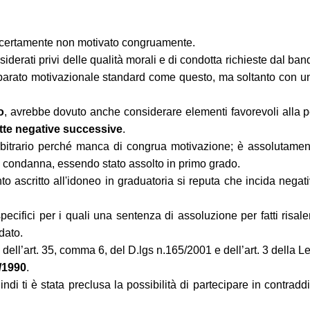
a certamente non motivato congruamente.
erati privi delle qualità morali e di condotta richieste dal ban
arato motivazionale standard come questo, ma soltanto con un'a
o
, avrebbe dovuto anche considerare elementi favorevoli alla 
otte negative successive
.
arbitrario perché manca di congrua motivazione; è assolutamen
 condanna, essendo stato assolto in primo grado.
to ascritto all'idoneo in graduatoria si reputa che incida negat
ecifici per i quali una sentenza di assoluzione per fatti risale
dato.
 dell’art. 35, comma 6, del D.lgs n.165/2001 e dell’art. 3 della L
1/1990
.
 ti è stata preclusa la possibilità di partecipare in contraddi