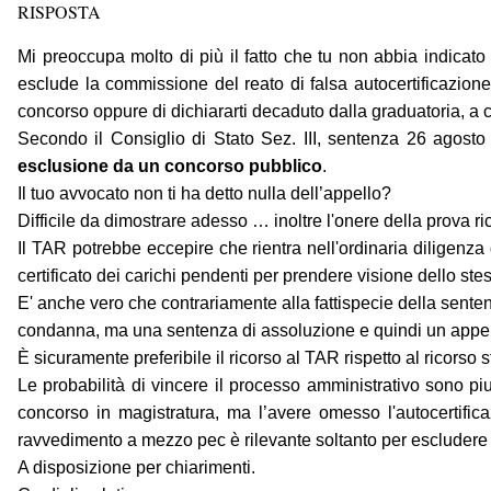
RISPOSTA
Mi preoccupa molto di più il fatto che tu non abbia indica
esclude la commissione del reato di falsa autocertificazione
concorso oppure di dichiararti decaduto dalla graduatoria, a
Secondo il Consiglio di Stato Sez. III, sentenza 26 agost
esclusione da un concorso pubblico
.
Il tuo avvocato non ti ha detto nulla dell’appello?
Difficile da dimostrare adesso … inoltre l'onere della prova ri
Il TAR potrebbe eccepire che rientra nell'ordinaria diligenza
certificato dei carichi pendenti per prendere visione dello ste
E' anche vero che contrariamente alla fattispecie della senten
condanna, ma una sentenza di assoluzione e quindi un appel
È sicuramente preferibile il ricorso al TAR rispetto al ricorso 
Le probabilità di vincere il processo amministrativo sono piut
concorso in magistratura, ma l’avere omesso l'autocertifi
ravvedimento a mezzo pec è rilevante soltanto per escludere 
A disposizione per chiarimenti.