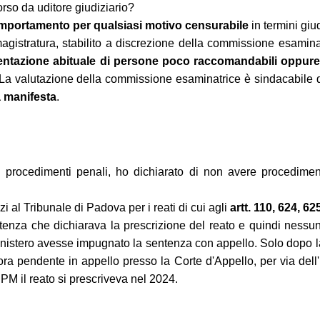
corso da uditore giudiziario?
omportamento per qualsiasi motivo censurabile
in termini giu
n magistratura, stabilito a discrezione della commissione esamin
entazione abituale di persone poco raccomandabili oppure 
 La valutazione della commissione esaminatrice è sindacabile da
à manifesta
.
i procedimenti penali, ho dichiarato di non avere procedime
 al Tribunale di Padova per i reati di cui agli
artt. 110, 624, 6
enza che dichiarava la prescrizione del reato e quindi nessuna 
inistero avesse impugnato la sentenza con appello. Solo dopo l
cora pendente in appello presso la Corte d'Appello, per via de
 PM il reato si prescriveva nel 2024.