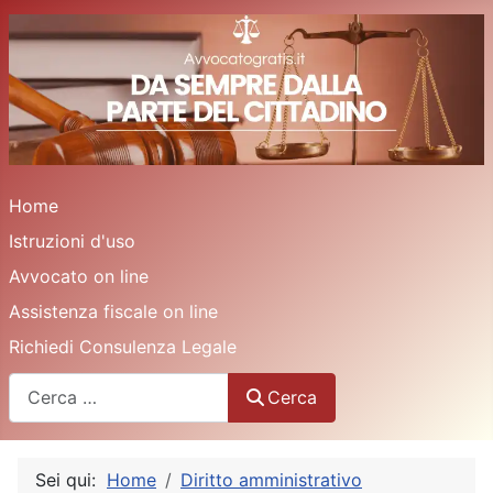
Home
Istruzioni d'uso
Avvocato on line
Assistenza fiscale on line
Richiedi Consulenza Legale
Cerca
Cerca
Sei qui:
Home
Diritto amministrativo