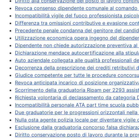
Diritto alla conservazione del posto di lavoro continu
Revoca consenso dipendente comunale al comando pr
Incompatibilità vigile del fuoco professionista psicolo
Differenza tra omissioni contributive e evasione con
Precedente penale condanna del genitore del candid
Utilizzazione economica opera ingegno del dipende
Dipendente non chiede autorizzazione preventiva a
Dichiarazione mendace autocertificazione alla stipula
Auto aziendale collegata alle qualità professionali d
Decorrenza della prescrizione dei crediti retributivi 
Giudice competente per tutte le procedure concorsua
Revoca anticipata incarico di posizione organizzativ
Scorrimento della graduatoria Ripam per 2293 assis
Richiesta volontaria di declassamento da categoria
Incompatibilità personale ATA part time scuola pubbl
Due graduatorie per le progressioni orizzontali nella
Nulla osta agente polizia locale per diventare vigile 
Esclusione dalla graduatoria concorso falsa dichiar
Diritto conservazione posto di lavoro durante la pro