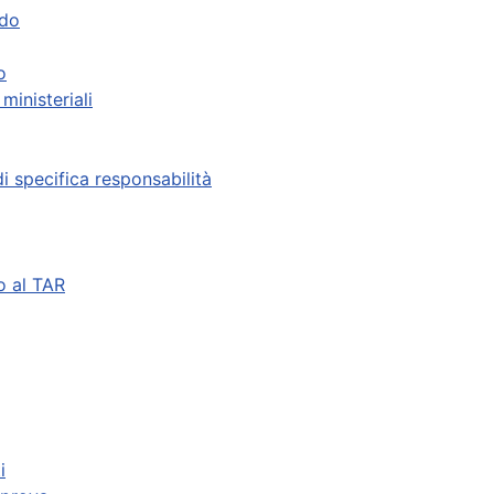
ndo
o
ministeriali
di specifica responsabilità
o al TAR
i