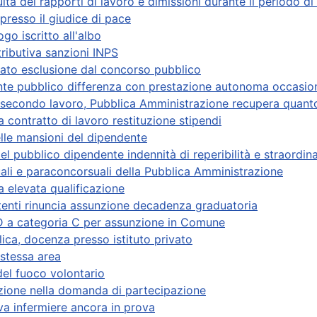
ità dei rapporti di lavoro e dimissioni durante il periodo di
esso il giudice di pace
go iscritto all'albo
tributiva sanzioni INPS
ato esclusione dal concorso pubblico
nte pubblico differenza con prestazione autonoma occasio
l secondo lavoro, Pubblica Amministrazione recupera quan
 contratto di lavoro restituzione stipendi
elle mansioni del dipendente
del pubblico dipendente indennità di reperibilità e straordin
li e paraconcorsuali della Pubblica Amministrazione
a elevata qualificazione
tenti rinuncia assunzione decadenza graduatoria
 D a categoria C per assunzione in Comune
ica, docenza presso istituto privato
 stessa area
del fuoco volontario
azione nella domanda di partecipazione
va infermiere ancora in prova