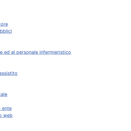
tore
bblici
le ed al personale infermieristico
assistito
cale
o ente
to web