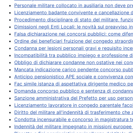
Personale militare collocato in ausiliaria non deve 
Licenziamento badante convivente e cancellazione de
Procedimento disciplinare di stato del militare, funzion
Dimissioni negli Enti Locali: le novità sul preavviso
Falsa dichiarazione nei concorsi pubblici: come difen
Ordine dei beneficiari fruizione del congedo straordin
Condanna per lesioni personali gravi e requisito inc
Incompatibilità tra pubblico impiego e professione 
Obbligo di dichiarare condanne non ostative nei conco
Mancata indicazione carico pendente concorso pubbli
Anticipo pensionistico APE sociale e convivenza con
Fac simile istanza di aspettativa dirigente medico p
Domanda concorso pubblico e sentenza di condanna pe
Sanzione amministrativa del Prefetto per uso persona
Licenziamento lavoratore in congedo parentale facol
Diritto del militare all'indennità di trasferimento ch
Condotta incensurabile e concorso in magistratura 
Indennità del militare impegnato in missioni europee