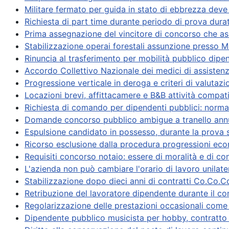
Militare fermato per guida in stato di ebbrezza dev
Richiesta di part time durante periodo di prova durat
Prima assegnazione del vincitore di concorso che ass
Stabilizzazione operai forestali assunzione presso Mi
Rinuncia al trasferimento per mobilità pubblico dipe
Accordo Collettivo Nazionale dei medici di assistenz
Progressione verticale in deroga e criteri di valutazio
Locazioni brevi, affittacamere e B&B attività compatib
Richiesta di comando per dipendenti pubblici: norma
Domande concorso pubblico ambigue a tranello annu
Espulsione candidato in possesso, durante la prova s
Ricorso esclusione dalla procedura progressioni e
Requisiti concorso notaio: essere di moralità e di c
L'azienda non può cambiare l'orario di lavoro unilat
Stabilizzazione dopo dieci anni di contratti Co.Co.C
Retribuzione del lavoratore dipendente durante il c
Regolarizzazione delle prestazioni occasionali come
Dipendente pubblico musicista per hobby, contratto c