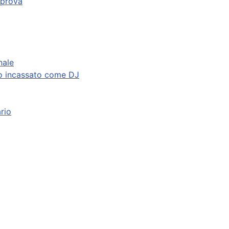
 prova
nale
to incassato come DJ
ario