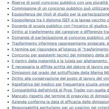
Riserve di posti concorso pubblico con una pluralità d
Commissione di un concorso pubblico può utilizzare l'
Equipollenza dei titoli di studio per la partecipazion
Equipollenza tra il diploma ISEF e la laurea vecchio
Docente di scuola pubblico con l'incarico di giudice 
Diritto al trasferimento del caregiver e differenze tra
Domanda di partecipazione al concorso pubblico: obl
Trasferimento infermiere rappresentante sindacale, è
Il termine per rispondere all'istanza di “trasferiment
Concorso per assistenti tecnici del ministero della
Il rientro dalla maternità e la tutela per allattamento:
È necessaria la diffida scritta del datore di lavoro p
Dimissioni dal grado del sottufficiale della Marina Mi
Diritto alla conservazione del posto di lavoro del v
Aspettativa del medico per frequentare scuola univers
Compatibilità dell’attività di Prop Trader con quella
Mancato rispetto del termine di preavviso di dimiss
Azienda conferma la data di efficacia delle dimission
Responsabilità agriturismo per un ossicino nel cotec