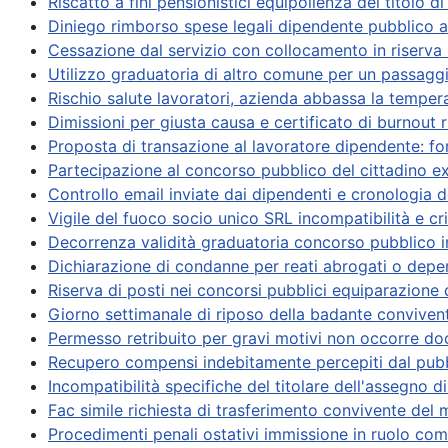
Riscatto a fini pensionistici equipollenza del titolo di
Diniego rimborso spese legali dipendente pubblico a
Cessazione dal servizio con collocamento in riserva 
Utilizzo graduatoria di altro comune per un passagg
Rischio salute lavoratori, azienda abbassa la tempe
Dimissioni per giusta causa e certificato di burnout ri
Proposta di transazione al lavoratore dipendente: for
Partecipazione al concorso pubblico del cittadino e
Controllo email inviate dai dipendenti e cronologia d
Vigile del fuoco socio unico SRL incompatibilità e crit
Decorrenza validità graduatoria concorso pubblico 
Dichiarazione di condanne per reati abrogati o depen
Riserva di posti nei concorsi pubblici equiparazion
Giorno settimanale di riposo della badante convivent
Permesso retribuito per gravi motivi non occorre do
Recupero compensi indebitamente percepiti dal pubbl
Incompatibilità specifiche del titolare dell'assegno d
Fac simile richiesta di trasferimento convivente del mi
Procedimenti penali ostativi immissione in ruolo co