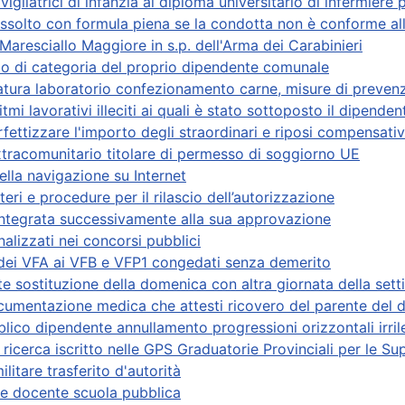
 vigilatrici di infanzia al diploma universitario di infermiere 
ssolto con formula piena se la condotta non è conforme all
Maresciallo Maggiore in s.p. dell'Arma dei Carabinieri
io di categoria del proprio dipendente comunale
ratura laboratorio confezionamento carne, misure di preven
tmi lavorativi illeciti ai quali è stato sottoposto il dipenden
fettizzare l'importo degli straordinari e riposi compensativ
xtracomunitario titolare di permesso di soggiorno UE
ella navigazione su Internet
eri e procedure per il rilascio dell’autorizzazione
integrata successivamente alla sua approvazione
alizzati nei concorsi pubblici
e dei VFA ai VFB e VFP1 congedati senza demerito
e sostituzione della domenica con altra giornata della set
cumentazione medica che attesti ricovero del parente del 
ico dipendente annullamento progressioni orizzontali irril
i ricerca iscritto nelle GPS Graduatorie Provinciali per le S
litare trasferito d'autorità
me docente scuola pubblica