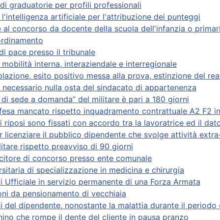
i graduatorie per profili professionali
intelligenza artificiale per l'attribuzione dei punteggi
e al concorso da docente della scuola dell'infanzia o primar
 ordinamento
di pace presso il tribunale
 mobilità interna, interaziendale e interregionale
azione, esito positivo messa alla prova, estinzione del rea
 necessario nulla osta del sindacato di appartenenza
o di sede a domanda” del militare è pari a 180 giorni
 difesa mancato rispetto inquadramento contrattuale A2 F2 i
 i riposi sono fissati con accordo tra la lavoratrice ed il dat
er licenziare il pubblico dipendente che svolge attività extr
litare rispetto preavviso di 90 giorni
incitore di concorso presso ente comunale
itaria di specializzazione in medicina e chirurgia
 di Ufficiale in servizio permanente di una Forza Armata
ioni da pensionamento di vecchiaia
i del dipendente, nonostante la malattia durante il periodo
hino che rompe il dente del cliente in pausa pranzo