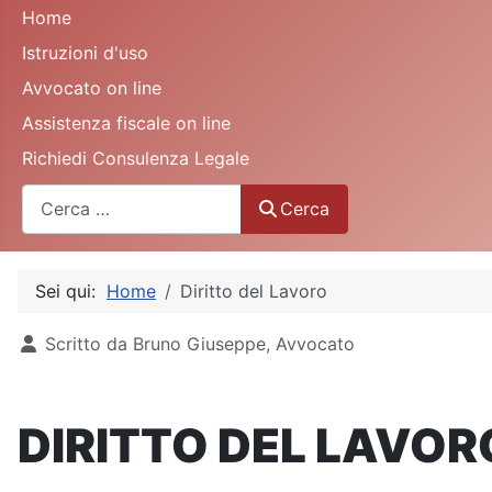
Home
Istruzioni d'uso
Avvocato on line
Assistenza fiscale on line
Richiedi Consulenza Legale
Cerca
Cerca
Sei qui:
Home
Diritto del Lavoro
Dettagli
Scritto da
Bruno Giuseppe, Avvocato
DIRITTO DEL LAVOR