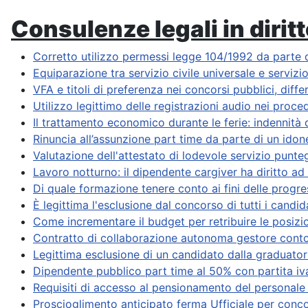
Consulenze legali in diritt
Corretto utilizzo permessi legge 104/1992 da parte di
Equiparazione tra servizio civile universale e servizio 
VFA e titoli di preferenza nei concorsi pubblici, diff
Utilizzo legittimo delle registrazioni audio nei proced
Il trattamento economico durante le ferie: indennità d
Rinuncia all’assunzione part time da parte di un ido
Valutazione dell'attestato di lodevole servizio punteg
Lavoro notturno: il dipendente cargiver ha diritto ad 
Di quale formazione tenere conto ai fini delle progre
È legittima l'esclusione dal concorso di tutti i candi
Come incrementare il budget per retribuire le posizio
Contratto di collaborazione autonoma gestore conto 
Legittima esclusione di un candidato dalla graduatori
Dipendente pubblico part time al 50% con partita iv
Requisiti di accesso al pensionamento del personale 
Proscioglimento anticipato ferma Ufficiale per conc