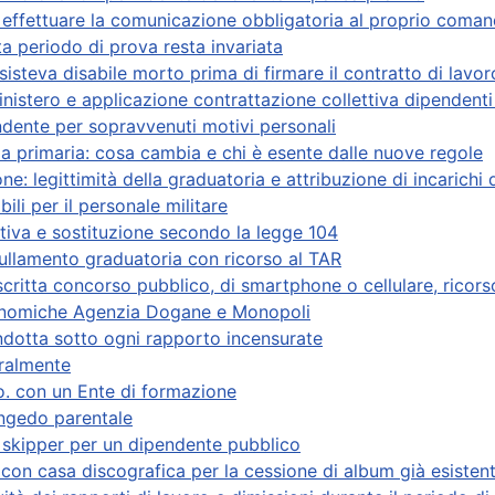
e effettuare la comunicazione obbligatoria al proprio coma
a periodo di prova resta invariata
isteva disabile morto prima di firmare il contratto di lavor
nistero e applicazione contrattazione collettiva dipendenti 
ndente per sopravvenuti motivi personali
a primaria: cosa cambia e chi è esente dalle nuove regole
ne: legittimità della graduatoria e attribuzione di incarichi 
ili per il personale militare
tiva e sostituzione secondo la legge 104
llamento graduatoria con ricorso al TAR
critta concorso pubblico, di smartphone o cellulare, ricors
conomiche Agenzia Dogane e Monopoli
ondotta sotto ogni rapporto incensurate
eralmente
o. con un Ente di formazione
ongedo parentale
 skipper per un dipendente pubblico
on casa discografica per la cessione di album già esistent