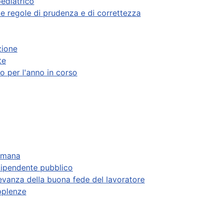
pediatrico
e regole di prudenza e di correttezza
zione
te
o per l'anno in corso
timana
dipendente pubblico
evanza della buona fede del lavoratore
upplenze