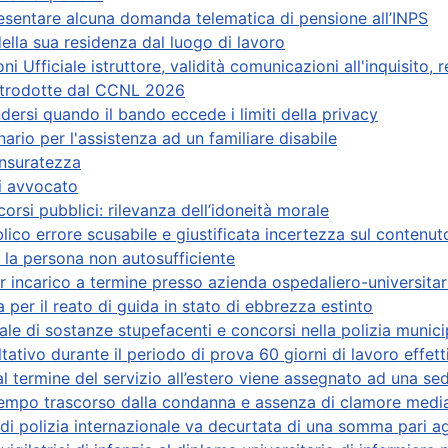
presentare alcuna domanda telematica di pensione all’INPS
lla sua residenza dal luogo di lavoro
i Ufficiale istruttore, validità comunicazioni all'inquisito, r
 introdotte dal CCNL 2026
dersi quando il bando eccede i limiti della privacy
ario per l'assistenza ad un familiare disabile
ensuratezza
di avvocato
rsi pubblici: rilevanza dell’idoneità morale
co errore scusabile e giustificata incertezza sul contenut
 la persona non autosufficiente
er incarico a termine presso azienda ospedaliero-universitar
r il reato di guida in stato di ebbrezza estinto
le di sostanze stupefacenti e concorsi nella polizia munici
tativo durante il periodo di prova 60 giorni di lavoro ef
e al termine del servizio all’estero viene assegnato ad una s
tempo trascorso dalla condanna e assenza di clamore medi
 di polizia internazionale va decurtata di una somma pari a