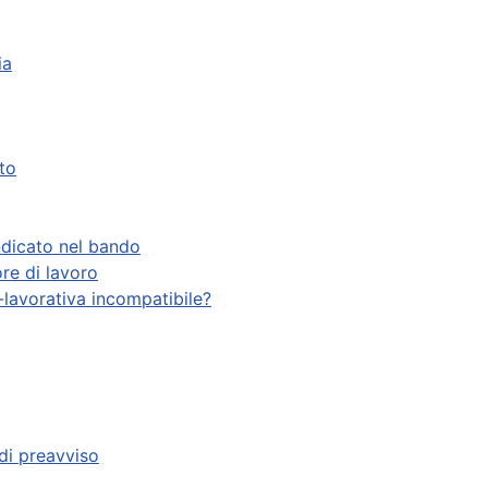
ia
to
ndicato nel bando
ore di lavoro
a-lavorativa incompatibile?
 di preavviso