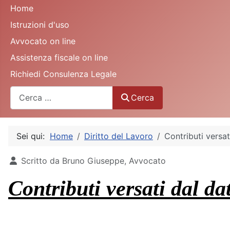
Home
Istruzioni d'uso
Avvocato on line
Assistenza fiscale on line
Richiedi Consulenza Legale
Cerca
Cerca
Sei qui:
Home
Diritto del Lavoro
Contributi versa
Dettagli
Scritto da
Bruno Giuseppe, Avvocato
Contributi versati dal da