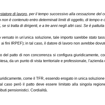
statore di lavoro
, per il tempo successivo alla cessazione del c
lo non è contenuto entro determinati limiti di oggetto, di tempo e 
 si tratta di dirigenti, e a tre anni negli altri casi. Se è pattu
to versato in un'unica soluzione, tale importo sarebbe stato tass
ai fini IRPEF); in tal caso, il datore di lavoro non avrebbe dovuto
ivo del patto di non concorrenza si configura giuridicamente, c
estesa, da un punto di vista territoriale e professionale, l'azien
a giuridicamente, come il TFR, essendo erogato in unica soluzio
 tal caso però il patto deve essere limitato alla singola regi
buti pensionistici. Cordialità.