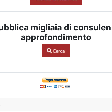
bblica migliaia di consulenze
approfondimento
e