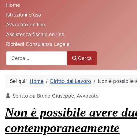
Home
Istruzioni d'uso
Avvocato on line
Assistenza fiscale on line
Richiedi Consulenza Legale
Cerca
Cerca
Sei qui:
Home
Diritto del Lavoro
Non è possibile
Dettagli
Scritto da
Bruno Giuseppe, Avvocato
Non è possibile avere du
contemporaneamente