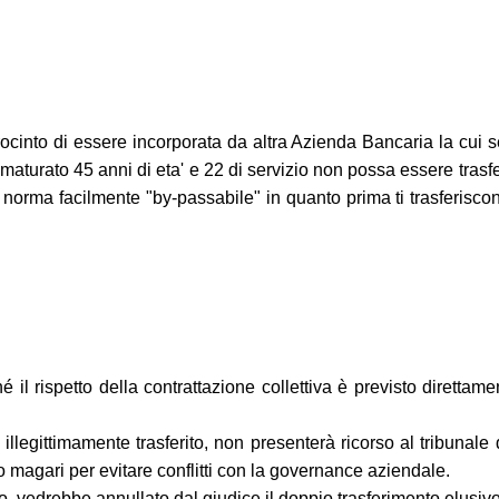
ocinto di essere incorporata da altra Azienda Bancaria la cui sede
turato 45 anni di eta' e 22 di servizio non possa essere trasfer
a norma facilmente "by-passabile" in quanto prima ti trasferisco
é il rispetto della contrattazione collettiva è previsto diretta
illegittimamente trasferito, non presenterà ricorso al tribunale 
 magari per evitare conflitti con la governance aziendale.
o, vedrebbe annullato dal giudice il doppio trasferimento elusivo