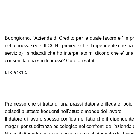
Buongiorno, l'Azienda di Credito per la quale lavoro e ' in pr
nella nuova sede. Il CCNL prevede che il dipendente che ha ma
servizio) I sindacati che ho interpellato mi dicono che e' un
consentita una simili prassi? Cordiali saluti.
RISPOSTA
Premesso che si tratta di una prassi datoriale illegale, poich
episodi piuttosto frequenti nell'attuale mondo del lavoro.
Il datore di lavoro spesso confida nel fatto che il dipendente 
magari per sudditanza psicologica nei confronti dell'azienda o
Ma se il dipendente presentasse ricorso al tribunale del lavor