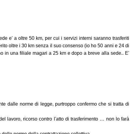
 e' a oltre 50 km, per cui i servizi interni saranno trasferiti
ito oltre i 30 km senza il suo consenso (io ho 50 anni e 24 di
no in una filiale magari a 25 km e dopo a breve alla sede.. E'
mente dalle norme di legge, purtroppo confermo che si tratta di
del lavoro, ricorso contro l'atto di trasferimento … non lo farà
 delle norme della contrattazione collettiva.