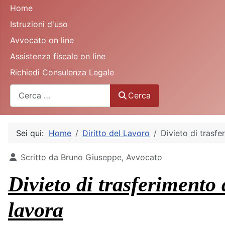
Home
Istruzioni d'uso
Avvocato on line
Assistenza fiscale on line
Richiedi Consulenza Legale
Cerca
Cerca
Sei qui:
Home
Diritto del Lavoro
Divieto di trasfe
Dettagli
Scritto da
Bruno Giuseppe, Avvocato
Divieto di trasferimento 
lavora