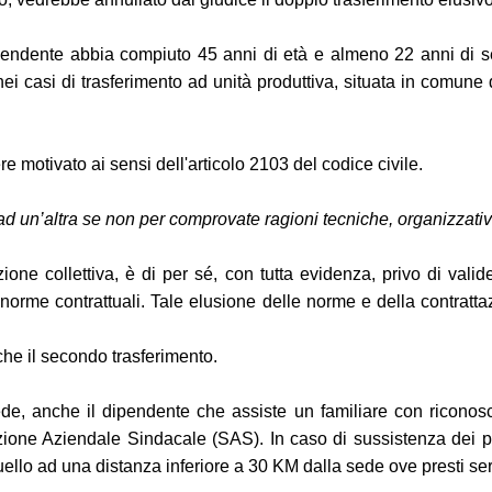
ipendente abbia compiuto 45 anni di età e almeno 22 anni di s
i casi di trasferimento ad unità produttiva, situata in comune di
 motivato ai sensi dell'articolo 2103 del codice civile.
 ad un’altra se non per comprovate ragioni tecniche, organizzativ
zione collettiva, è di per sé, con tutta evidenza, privo di valid
e norme contrattuali. Tale elusione delle norme e della contrat
 che il secondo trasferimento.
de, anche il dipendente che assiste un familiare con riconosc
ione Aziendale Sindacale (SAS). In caso di sussistenza dei pre
uello ad una distanza inferiore a 30 KM dalla sede ove presti ser