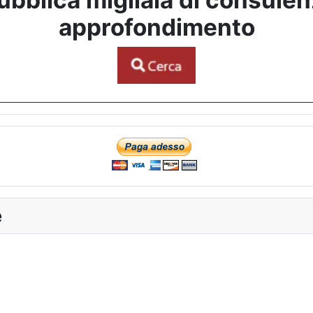
bblica migliaia di consulenze
approfondimento
e