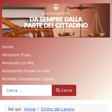
Home
Istruzioni d'uso
Avvocato on line
Assistenza fiscale on line
Richiedi Consulenza Legale
Cerca
Cerca
Sei qui:
Home
Diritto del Lavoro