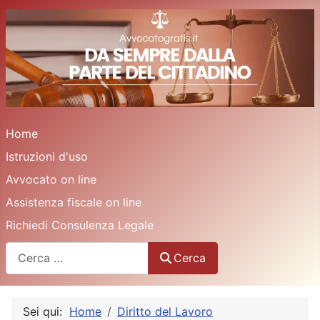
Home
Istruzioni d'uso
Avvocato on line
Assistenza fiscale on line
Richiedi Consulenza Legale
Cerca
Cerca
Sei qui:
Home
Diritto del Lavoro