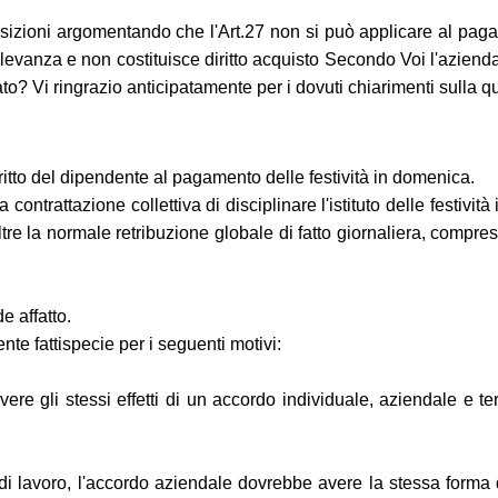
izioni argomentando che l'Art.27 non si può applicare al pagame
evanza e non costituisce diritto acquisto Secondo Voi l'azienda
? Vi ringrazio anticipatamente per i dovuti chiarimenti sulla que
diritto del dipendente al pagamento delle festività in domenica.
a contrattazione collettiva di disciplinare l'istituto delle festi
 oltre la normale retribuzione globale di fatto giornaliera, comp
e affatto.
te fattispecie per i seguenti motivi:
re gli stessi effetti di un accordo individuale, aziendale e terr
le di lavoro, l'accordo aziendale dovrebbe avere la stessa for