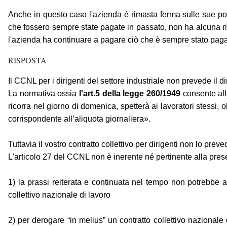
Anche in questo caso l'azienda è rimasta ferma sulle sue pos
che fossero sempre state pagate in passato, non ha alcuna ril
l'azienda ha continuare a pagare ciò che è sempre stato pagato
RISPOSTA
Il CCNL per i dirigenti del settore industriale non prevede il 
La normativa ossia
l'art.5 della legge 260/1949
consente all
ricorra nel giorno di domenica, spetterà ai lavoratori stessi,
corrispondente all’aliquota giornaliera».
Tuttavia il vostro contratto collettivo per dirigenti non lo preved
L'articolo 27 del CCNL non è inerente né pertinente alla presen
1) la prassi reiterata e continuata nel tempo non potrebbe ave
collettivo nazionale di lavoro
2) per derogare “in melius” un contratto collettivo naziona