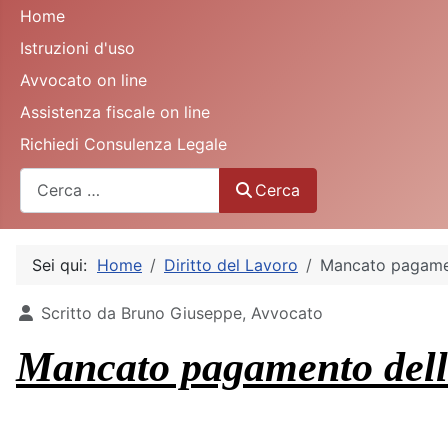
Home
Istruzioni d'uso
Avvocato on line
Assistenza fiscale on line
Richiedi Consulenza Legale
Cerca
Cerca
Sei qui:
Home
Diritto del Lavoro
Mancato pagament
Dettagli
Scritto da
Bruno Giuseppe, Avvocato
Mancato pagamento delle 