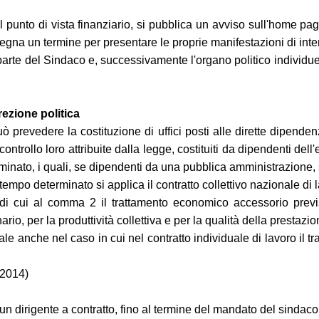
unto di vista finanziario, si pubblica un avviso sull'home pag
egna un termine per presentare le proprie manifestazioni di inte
te del Sindaco e, successivamente l'organo politico individuerà 
irezione politica
può prevedere la costituzione di uffici posti alle dirette dipende
 controllo loro attribuite dalla legge, costituiti da dipendenti dell
erminato, i quali, se dipendenti da una pubblica amministrazione,
empo determinato si applica il contratto collettivo nazionale di l
i cui al comma 2 il trattamento economico accessorio previsto
, per la produttività collettiva e per la qualità della prestazio
ionale anche nel caso in cui nel contratto individuale di lavoro i
 2014)
 dirigente a contratto, fino al termine del mandato del sindaco, 