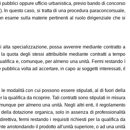
ori pubblici oppure ufficio urbanistica, previo bando di concorso
 In questo caso, si tratta di una procedura paraconcorsuale,
n esame sulla materie pertinenti al ruolo dirigenziale che si
o di alta specializzazione, possa avvenire mediante contratto a
 la quota degli stessi attribuibile mediante contratti a tempo
qualifica e, comunque, per almeno una unità. Fermi restando ì
e pubblica volta ad accertare, in capo ai soggetti interessati, il
i e le modalità con cui possono essere stipulati, al di fuori della
 la qualifica da ricoprire. Tali contratti sono stipulati in misura
munque per almeno una unità. Negli altri enti, il regolamento
uori della dotazione organica, solo in assenza di professionalità
rettiva, fermi restando i requisiti richiesti per la qualifica da
nte arrotondando il prodotto all'unità superiore, o ad una unità