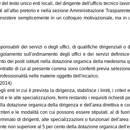
el testo unico enti locali, del dirigente dell'ufficio tecnico lav
all'albo pretorio e nella sezione Amministrazione Trasparente).
onsistere semplicemente in un colloquio motivazionale, ma in u
onsabili dei servizi o degli uffici, di qualifiche dirigenziali 
regolamento sull'ordinamento degli uffici e dei servizi definisce
o dei posti istituiti nella dotazione organica della medesima 
a contratto di cui al presente comma sono conferiti previa selezion
fessionalità nelle materie oggetto dell'incarico.
 2014)
li enti in cui è prevista la dirigenza, stabilisce i limiti, i criter
e le alte specializzazioni, fermi restando i requisiti richiesti per
la dotazione organica della dirigenza e dell'area direttiva e co
 i criteri e le modalità con cui possono essere stipulati, al di f
minato di dirigenti, alte specializzazioni o funzionari dell'area di
ente non superiore al 5 per cento della dotazione organica dell'e