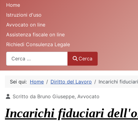
Home
Istruzioni d'uso
Avvocato on line
Assistenza fiscale on line
Richiedi Consulenza Legale
Cerca
Cerca
Sei qui:
Home
Diritto del Lavoro
Incarichi fiduciar
Dettagli
Scritto da
Bruno Giuseppe, Avvocato
Incarichi fiduciari dell'