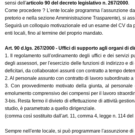
sensi dell'
articolo 90 del decreto legislativo n. 267/2000
.
Come procedere ? L'ente locale programma l'assunzione dal p
pretorio e nella sezione Amministrazione Trasparente), si ass
Seguirà un colloquio motivazionale ed un esame del CV da par
enti locali, fino al termine del proprio mandato.
Art. 90 d.lgs. 267/2000 - Uffici di supporto agli organi di d
1. Il regolamento sull'ordinamento degli uffici e dei servizi 
degli assessori, per l'esercizio delle funzioni di indirizzo e di
deficitari, da collaboratori assunti con contratto a tempo det
2. Al personale assunto con contratto di lavoro subordinato a t
3. Con provvedimento motivato della giunta, al personale d
emolumento comprensivo dei compensi per il lavoro straordinario
3-bis. Resta fermo il divieto di effettuazione di attività gest
studio, è parametrato a quello dirigenziale.
(comma così sostituito dall'art. 11, comma 4, legge n. 114 del
Sempre nell'ente locale, si può programmare l'assunzione di un