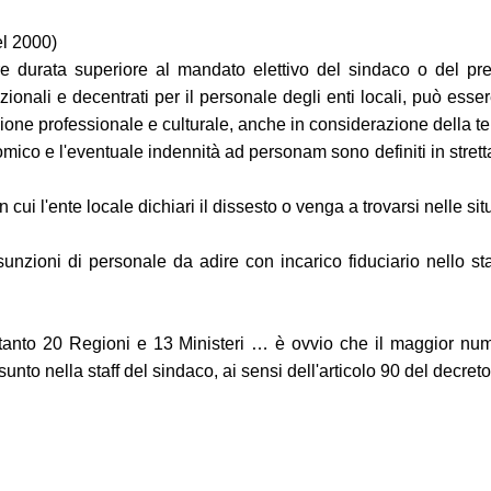
el 2000)
e durata superiore al mandato elettivo del sindaco o del pres
 nazionali e decentrati per il personale degli enti locali, può es
one professionale e culturale, anche in considerazione della te
mico e l'eventuale indennità ad personam sono definiti in stretta
in cui l'ente locale dichiari il dissesto o venga a trovarsi nelle sit
nzioni di personale da adire con incarico fiduciario nello staf
anto 20 Regioni e 13 Ministeri … è ovvio che il maggior numero 
unto nella staff del sindaco, ai sensi dell'articolo 90 del decreto