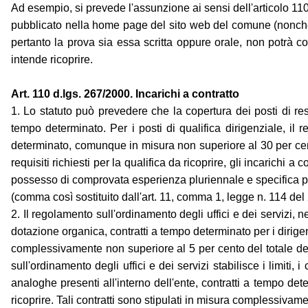
Ad esempio, si prevede l'assunzione ai sensi dell'articolo 110 d
pubblicato nella home page del sito web del comune (nonché 
pertanto la prova sia essa scritta oppure orale, non potrà c
intende ricoprire.
Art. 110 d.lgs. 267/2000. Incarichi a contratto
1. Lo statuto può prevedere che la copertura dei posti di resp
tempo determinato. Per i posti di qualifica dirigenziale, il 
determinato, comunque in misura non superiore al 30 per cent
requisiti richiesti per la qualifica da ricoprire, gli incarichi 
possesso di comprovata esperienza pluriennale e specifica pro
(comma così sostituito dall'art. 11, comma 1, legge n. 114 del
2. Il regolamento sull'ordinamento degli uffici e dei servizi, neg
dotazione organica, contratti a tempo determinato per i dirigenti 
complessivamente non superiore al 5 per cento del totale del
sull'ordinamento degli uffici e dei servizi stabilisce i limiti,
analoghe presenti all'interno dell'ente, contratti a tempo deter
ricoprire. Tali contratti sono stipulati in misura complessivam