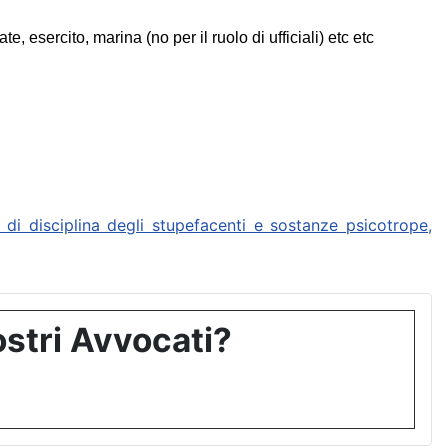
esercito, marina (no per il ruolo di ufficiali) etc etc
disciplina degli stupefacenti e sostanze psicotrope,
stri Avvocati?