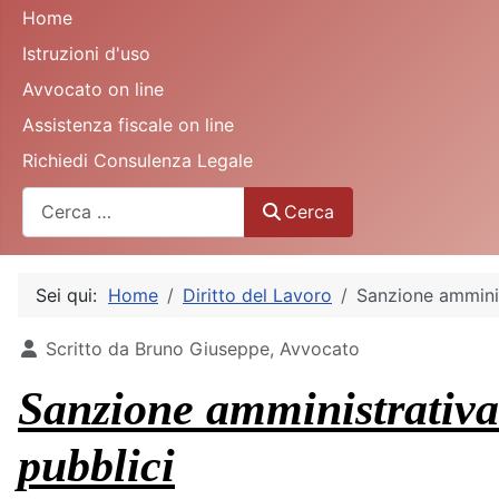
Home
Istruzioni d'uso
Avvocato on line
Assistenza fiscale on line
Richiedi Consulenza Legale
Cerca
Cerca
Sei qui:
Home
Diritto del Lavoro
Sanzione amminis
Dettagli
Scritto da
Bruno Giuseppe, Avvocato
Sanzione amministrativa
pubblici