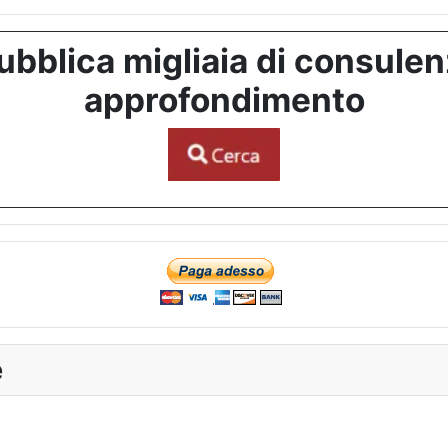
bblica migliaia di consulenze
approfondimento
e