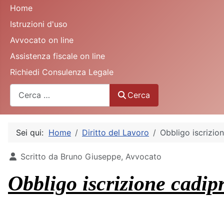
Home
Istruzioni d'uso
Avvocato on line
Assistenza fiscale on line
Richiedi Consulenza Legale
Cerca
Cerca
Sei qui:
Home
Diritto del Lavoro
Obbligo iscrizio
Dettagli
Scritto da
Bruno Giuseppe, Avvocato
Obbligo iscrizione cadipr