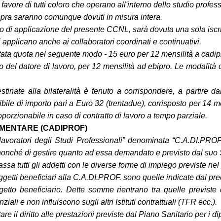
vore di tutti coloro che operano all'interno dello studio professi
 sopra saranno comunque dovuti in misura intera.
ito di applicazione del presente CCNL, sarà dovuta una sola iscr
 applicano anche ai collaboratori coordinati e continuativi.
tata quota nel seguente modo - 15 euro per 12 mensilità a cadipr
o del datore di lavoro, per 12 mensilità ad ebipro. Le modalità d
stinate alla bilateralità è tenuto a corrispondere, a partire
ile di importo pari a Euro 32 (trentadue), corrisposto per 14 men
roporzionabile in caso di contratto di lavoro a tempo parziale.
LEMENTARE (CADIPROF)
oratori degli Studi Professionali” denominata “C.A.DI.PROF.” h
e, nonché di gestire quanto ad essa demandato e previsto dal su
Cassa tutti gli addetti con le diverse forme di impiego previste n
 soggetti beneficiari alla C.A.DI.PROF. sono quelle indicate dal p
tto beneficiario. Dette somme rientrano tra quelle previste 
iali e non influiscono sugli altri Istituti contrattuali (TFR ecc.).
re il diritto alle prestazioni previste dal Piano Sanitario per i d