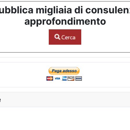
bblica migliaia di consulenze
approfondimento
e