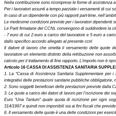
Nella contribuzione sono ricomprese le forme di assistenza a fa
Per i lavoratori assunti a tempo parziale i versamenti di cui
In caso di un dipendente con più rapporti part-time, nell’amb
Le medesime condizioni previste per i lavoratori dipendenti si
Le Parti firmatarie del CCNL convengono di suddividere la ci
- 7 euro di cui 2 euro a carico del lavoratore e 5 euro a caric
dallo specifico accordo allegato al presente ccnl
Il datore di lavoro che ometta il versamento delle quote de
lavoratore un elemento distinto della retribuzione non assorbib
calcolo per il trattamento di fine rapporto. L’importo non è rip
Articolo 16 CASSA DI ASSISTENZA SANITARIA SUPP
1. La “Cassa di Assistenza Sanitaria Supplementare per i lav
integrativi delle prestazioni sanitarie pubbliche obbligatori
2. Sono soggetti beneficiari delle prestazioni previste dalla 
3. Le quote a carico dei datori di lavoro per l’iscrizione dei
Euro “Una Tantum” quale quota di iscrizione per ogni sogge
314/1997 e quindi non imponibili sia ai fini fiscali che previdenz
6. Il versamento delle quote è una delle condizioni per esercita