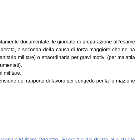
itamente documentate, le giornate di preparazione all’esame
derata, a seconda della causa di forza maggiore che ne ha
tario militare) o straordinaria per gravi motivi (per malattia
umentati).
l militare.
pensione del rapporto di lavoro per congedo per la formazione
onale Militare Oggetto:: Esercizio del diritto allo studio