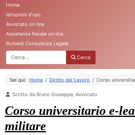
Home
Istruzioni d'uso
Avvocato on line
Assistenza fiscale on line
Richiedi Consulenza Legale
Cerca
Cerca
Sei qui:
Home
Diritto del Lavoro
Corso universitar
Dettagli
Scritto da
Bruno Giuseppe, Avvocato
Corso universitario e-lea
militare