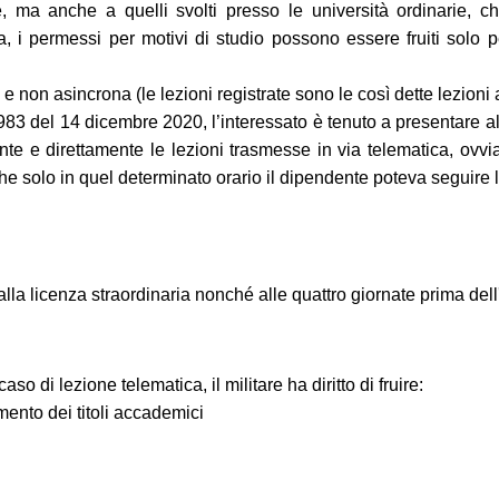
iche, ma anche a quelli svolti presso le università ordinari
, i permessi per motivi di studio possono essere fruiti solo pe
 e non asincrona (le lezioni registrate sono le così dette lezioni
3 del 14 dicembre 2020, l’interessato è tenuto a presentare all’
ente e direttamente le lezioni trasmesse in via telematica, ovv
che solo in quel determinato orario il dipendente poteva seguire l
to alla licenza straordinaria nonché alle quattro giornate prima de
 di lezione telematica, il militare ha diritto di fruire:
imento dei titoli accademici