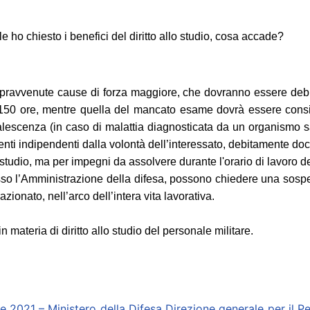
 ho chiesto i benefici del diritto allo studio, cosa accade?
 sopravvenute cause di forza maggiore, che dovranno essere deb
150 ore, mentre quella del mancato esame dovrà essere consi
escenza (in caso di malattia diagnosticata da un organismo sani
nti indipendenti dalla volontà dell’interessato, debitamente doc
 studio, ma per impegni da assolvere durante l'orario di lavoro de
resso l’Amministrazione della difesa, possono chiedere una sos
ionato, nell’arco dell’intera vita lavorativa.
 materia di diritto allo studio del personale militare.
021 – Ministero della Difesa Direzione generale per il Pers