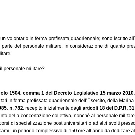
 un volontario in ferma prefissata quadriennale; sono iscritto a
 da parte del personale militare, in considerazione di quanto pr
itare.
 il personale militare?
icolo 1504, comma 1 del Decreto Legislativo 15 marzo 2010,
tari in ferma prefissata quadriennale dell’Esercito, della Marina 
985, n. 782
, recepito inizialmente dagli
articoli 18 del D.P.R. 3
to della concertazione collettiva, nonché al personale militare d
rsi di specializzazione post universitari o ad altri svolti press
 esami, un periodo complessivo di 150 ore all’anno da dedicare al