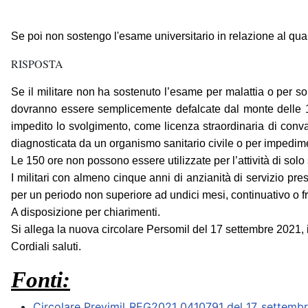
Se poi non sostengo l'esame universitario in relazione al quale
RISPOSTA
Se il militare non ha sostenuto l’esame per malattia o per
dovranno essere semplicemente defalcate dal monte delle 
impedito lo svolgimento, come licenza straordinaria di conval
diagnosticata da un organismo sanitario civile o per impedime
Le 150 ore non possono essere utilizzate per l’attività di solo
I militari con almeno cinque anni di anzianità di servizio p
per un periodo non superiore ad undici mesi, continuativo o fraz
A disposizione per chiarimenti.
Si allega la nuova circolare Persomil del 17 settembre 2021, in
Cordiali saluti.
Fonti:
Circolare Previmil REG2021 0410791 del 17 settembre 2