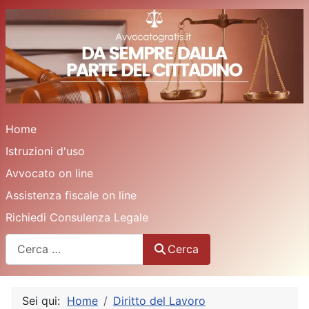
Home
Istruzioni d'uso
Avvocato on line
Assistenza fiscale on line
Richiedi Consulenza Legale
Cerca
Cerca
Sei qui:
Home
Diritto del Lavoro