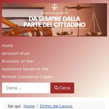
Home
Istruzioni d'uso
Avvocato on line
Assistenza fiscale on line
Richiedi Consulenza Legale
Cerca
Cerca
Sei qui:
Home
Diritto del Lavoro