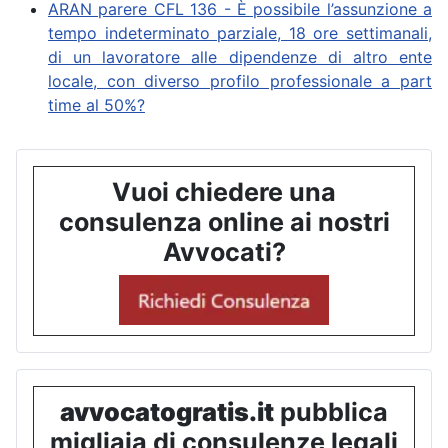
ARAN parere CFL 136 - È possibile l’assunzione a
tempo indeterminato parziale, 18 ore settimanali,
di un lavoratore alle dipendenze di altro ente
locale, con diverso profilo professionale a part
time al 50%?
Vuoi chiedere una
consulenza online ai nostri
Avvocati?
avvocatogratis.it
pubblica
migliaia di consulenze legali