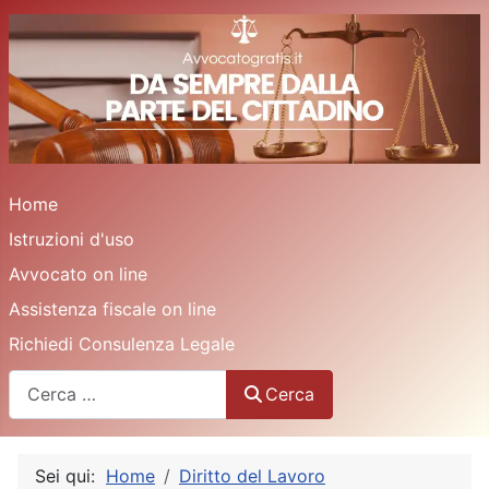
Home
Istruzioni d'uso
Avvocato on line
Assistenza fiscale on line
Richiedi Consulenza Legale
Cerca
Cerca
Sei qui:
Home
Diritto del Lavoro