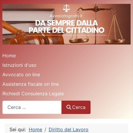
Home
Istruzioni d'uso
Avvocato on line
Assistenza fiscale on line
Richiedi Consulenza Legale
Cerca
Cerca
Sei qui:
Home
Diritto del Lavoro