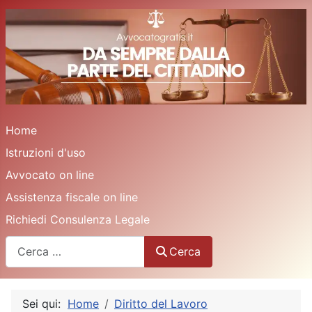
Home
Istruzioni d'uso
Avvocato on line
Assistenza fiscale on line
Richiedi Consulenza Legale
Cerca
Cerca
Sei qui:
Home
Diritto del Lavoro