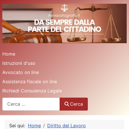
Home
Istruzioni d'uso
Avvocato on line
Assistenza fiscale on line
Richiedi Consulenza Legale
Cerca
Cerca
Sei qui:
Home
Diritto del Lavoro