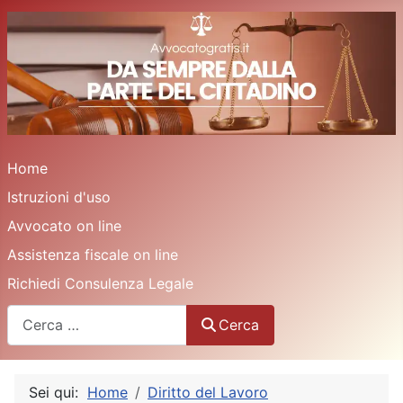
Home
Istruzioni d'uso
Avvocato on line
Assistenza fiscale on line
Richiedi Consulenza Legale
Cerca
Cerca
Sei qui:
Home
Diritto del Lavoro