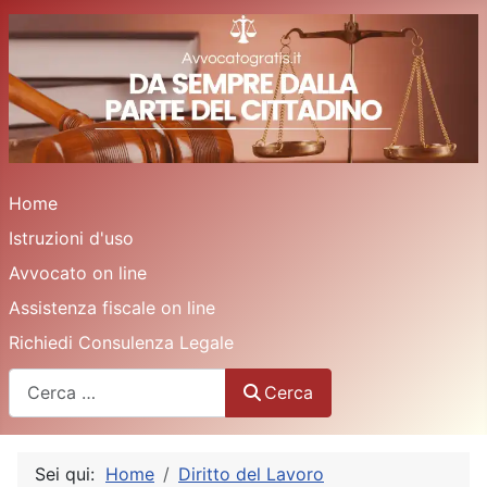
Home
Istruzioni d'uso
Avvocato on line
Assistenza fiscale on line
Richiedi Consulenza Legale
Cerca
Cerca
Sei qui:
Home
Diritto del Lavoro