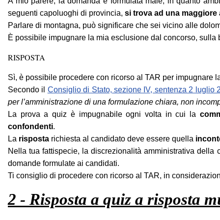
A mio parere, la domanda è formulata male, in quanto ambi
seguenti capoluoghi di provincia,
si trova ad una maggiore a
Parlare di montagna, può significare che sei vicino alle dolomit
È possibile impugnare la mia esclusione dal concorso, sulla
RISPOSTA
Sì, è possibile procedere con ricorso al TAR per impugnare la
Secondo il
Consiglio di Stato, sezione IV, sentenza 2 luglio 
per l’amministrazione di una formulazione chiara, non inco
La prova a quiz è impugnabile ogni volta in cui la
comm
confondenti
.
La
risposta
richiesta al candidato deve essere quella
incont
Nella tua fattispecie, la discrezionalità amministrativa dell
domande formulate ai candidati.
Ti consiglio di procedere con ricorso al TAR, in considerazio
2 - Risposta a quiz a risposta 