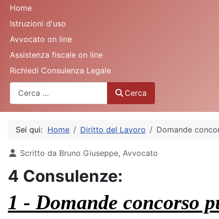
Home
Istruzioni d'uso
Avvocato on line
Assistenza fiscale on line
Richiedi Consulenza Legale
Cerca
Cerca
Sei qui:
Home
Diritto del Lavoro
Domande concors
Dettagli
Scritto da
Bruno Giuseppe, Avvocato
4 Consulenze:
1 - Domande concorso p