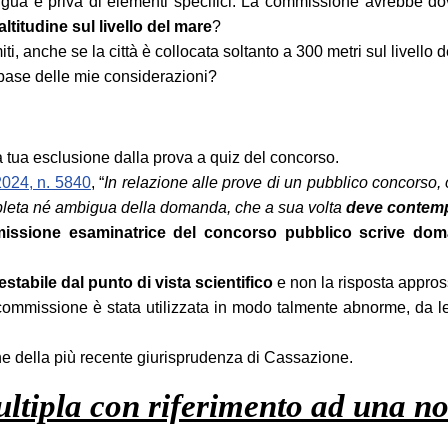
gua e priva di elementi specifici. La commissione avrebbe dov
ltitudine sul livello del mare
?
i, anche se la città è collocata soltanto a 300 metri sul livello 
 base delle mie considerazioni?
 tua esclusione dalla prova a quiz del concorso.
2024, n. 5840
, “
In relazione alle prove di un pubblico concorso, o
mpleta né ambigua della domanda, che a sua volta
deve contempl
issione esaminatrice del concorso pubblico scrive do
estabile dal punto di vista scientifico
e non la risposta appros
a commissione è stata utilizzata in modo talmente abnorme, da le
ne della più recente giurisprudenza di Cassazione.
multipla con riferimento ad una n