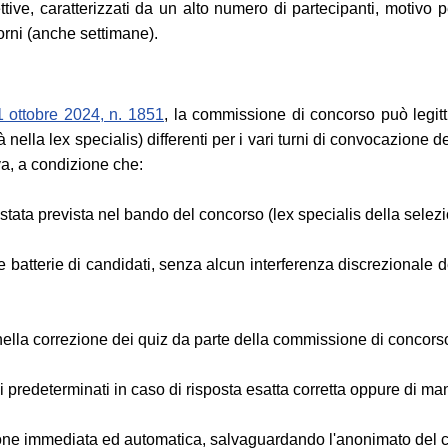
ive, caratterizzati da un alto numero di partecipanti, motivo p
giorni (anche settimane).
 ottobre 2024, n. 1851
, la commissione di concorso può legit
à nella lex specialis) differenti per i vari turni di convocazione
ova, a condizione che:
stata prevista nel bando del concorso (lex specialis della selez
batterie di candidati, senza alcun interferenza discrezionale d
nella correzione dei quiz da parte della commissione di concors
i predeterminati in caso di risposta esatta corretta oppure di ma
zione immediata ed automatica, salvaguardando l'anonimato del 