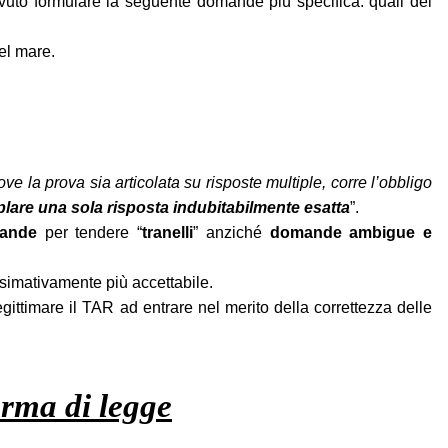
uto formulare la seguente domande più specifica: quali dei
del mare.
ve la prova sia articolata su risposte multiple, corre l’obbligo
are una sola risposta indubitabilmente esatta
”.
mande
per tendere “
tranelli
” anziché
domande ambigue e
simativamente più accettabile.
gittimare il TAR ad entrare nel merito della correttezza delle
orma di legge