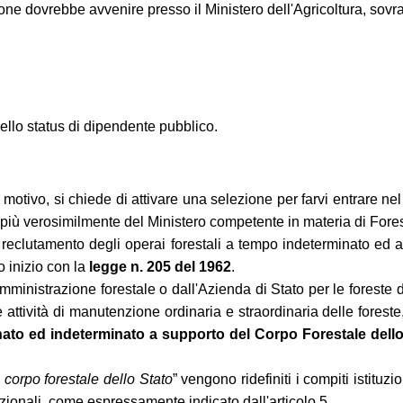
ione dovrebbe avvenire presso il Ministero dell'Agricoltura, sovra
ello status di dipendente pubblico.
o motivo, si chiede di attivare una selezione per farvi entrare 
e più verosimilmente del Ministero competente in materia di Fore
 reclutamento degli operai forestali a tempo indeterminato ed 
 inizio con la
legge n. 205 del 1962
.
Amministrazione forestale o dall'Azienda di Stato per le foreste 
 attività di manutenzione ordinaria e straordinaria delle fores
nato ed indeterminato a supporto del Corpo Forestale dello
corpo forestale dello Stato
” vengono ridefiniti i compiti istituz
ituzionali, come espressamente indicato dall'articolo 5.