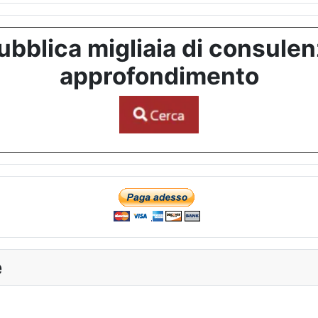
bblica migliaia di consulenze
approfondimento
e