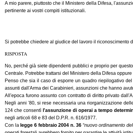
A mio parere, piuttosto che il Ministero della Difesa, l'assunz
pertinente ai vostri compiti istituzionali.
Si potrebbe chiedere al giudice del lavoro il riconoscimento d
RISPOSTA
No, perché già siete dipendenti pubblici e proprio per quest
Centrale. Potrebbe trattarsi del Ministero della Difesa oppur
Penso che sia il caso di esporre un quadro riepilogativo del
assunti dall'Arma dei Carabinieri, assunzioni che hanno avuto
All'epoca furono assunto con contratto di diritto privato dall'
Negli anni '80, si rese necessaria una riorganizzazione delle
124 che consentì
l'assunzione di operai a tempo determi
negli articoli 68 e 83 del D.P.R. n. 616/1977.
Con la
legge 6 febbraio 2004 n. 36
“
nuovo ordinamento del 
operati forestali avrebbero fornito per garantire le attività ist