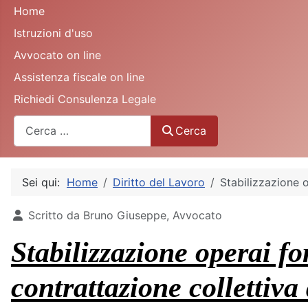
Home
Istruzioni d'uso
Avvocato on line
Assistenza fiscale on line
Richiedi Consulenza Legale
Cerca
Cerca
Sei qui:
Home
Diritto del Lavoro
Stabilizzazione o
Dettagli
Scritto da
Bruno Giuseppe, Avvocato
Stabilizzazione operai fo
contrattazione collettiva