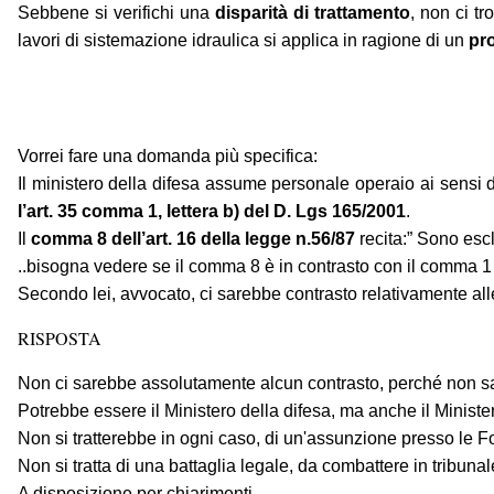
Sebbene si verifichi una
disparità di trattamento
, non ci t
lavori di sistemazione idraulica si applica in ragione di un
pro
Vorrei fare una domanda più specifica:
Il ministero della difesa assume personale operaio ai sensi de
l’art. 35 comma 1, lettera b) del D. Lgs 165/2001
.
Il
comma 8 dell’art. 16 della legge n.56/87
recita:” Sono escl
..bisogna vedere se il comma 8 è in contrasto con il comma 1 
Secondo lei, avvocato, ci sarebbe contrasto relativamente all
RISPOSTA
Non ci sarebbe assolutamente alcun contrasto, perché non sare
Potrebbe essere il Ministero della difesa, ma anche il Minister
Non si tratterebbe in ogni caso, di un'assunzione presso le For
Non si tratta di una battaglia legale, da combattere in tribun
A disposizione per chiarimenti.