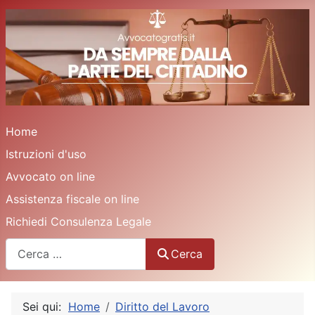
Home
Istruzioni d'uso
Avvocato on line
Assistenza fiscale on line
Richiedi Consulenza Legale
Cerca
Cerca
Sei qui:
Home
Diritto del Lavoro