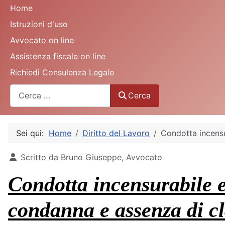
Home
Istruzioni d'uso
Avvocato on line
Assistenza fiscale on line
Richiedi Consulenza Legale
Cerca
Cerca
Sei qui:
Home
Diritto del Lavoro
Condotta incensu
Dettagli
Scritto da
Bruno Giuseppe, Avvocato
Condotta incensurabile e
condanna e assenza di c