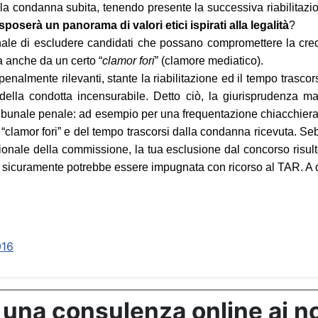
ella condanna subita, tenendo presente la successiva riabilitazio
poserà un panorama di valori etici ispirati alla legalità
?
onale di escludere candidati che possano compromettere la credi
a anche da un certo “
clamor fori
” (clamore mediatico).
penalmente rilevanti, stante la riabilitazione ed il tempo trascor
to della condotta incensurabile. Detto ciò, la giurisprudenza m
ibunale penale: ad esempio per una frequentazione chiacchierata
l “clamor fori” e del tempo trascorsi dalla condanna ricevuta. 
ezionale della commissione, la tua esclusione dal concorso risu
 sicuramente potrebbe essere impugnata con ricorso al TAR. A dis
016
 una consulenza online ai no