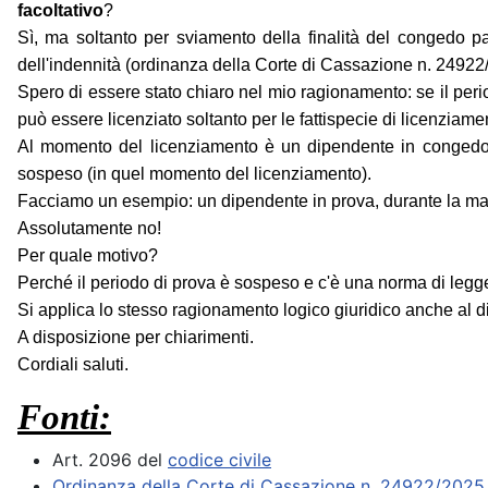
facoltativo
?
Sì, ma soltanto per sviamento della finalità del congedo pa
dell'indennità (ordinanza della Corte di Cassazione n. 24922
Spero di essere stato chiaro nel mio ragionamento: se il peri
può essere licenziato soltanto per le fattispecie di licenziamen
Al momento del licenziamento è un dipendente in congedo 
sospeso (in quel momento del licenziamento).
Facciamo un esempio: un dipendente in prova, durante la mal
Assolutamente no!
Per quale motivo?
Perché il periodo di prova è sospeso e c'è una norma di legge 
Si applica lo stesso ragionamento logico giuridico anche al d
A disposizione per chiarimenti.
Cordiali saluti.
Fonti:
Art. 2096 del
codice civile
Ordinanza della Corte di Cassazione n. 24922/2025