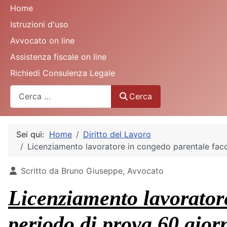
Home
Istruzioni d'uso
Avvocato on line
Assistenza fiscale on line
Richiedi Consulenza Legale
Cerca
Cerca
Sei qui:
Home
Diritto del Lavoro
Licenziamento lavoratore in congedo parentale faco
Dettagli
Scritto da
Bruno Giuseppe, Avvocato
Licenziamento lavoratore
periodo di prova 60 gio