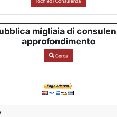
bblica migliaia di consulenze
approfondimento
e