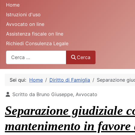
Home
Istruzioni d'uso
Avvocato on line
Assistenza fiscale on line
Richiedi Consulenza Legale
Cerca
Cerca
Sei qui:
Home
Diritto di Famiglia
Separazione giud
Dettagli
Scritto da
Bruno Giuseppe, Avvocato
Separazione giudiziale c
mantenimento in favore 