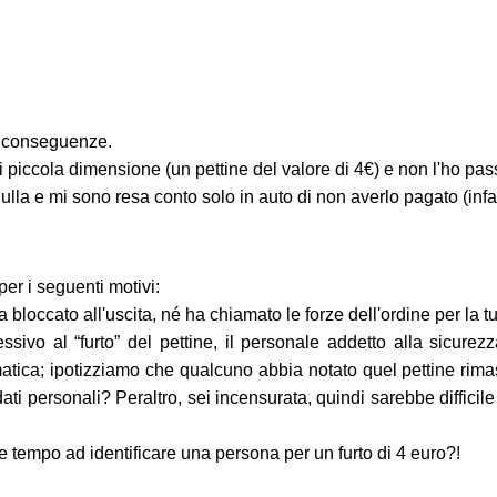
e conseguenze.
 piccola dimensione (un pettine del valore di 4€) e non l'ho pa
a e mi sono resa conto solo in auto di non averlo pagato (infatt
er i seguenti motivi:
 bloccato all'uscita, né ha chiamato le forze dell'ordine per la tu
ssivo al “furto” del pettine, il personale addetto alla sicurez
atica; ipotizziamo che qualcuno abbia notato quel pettine rim
ati personali? Peraltro, sei incensurata, quindi sarebbe difficile 
be tempo ad identificare una persona per un furto di 4 euro?!