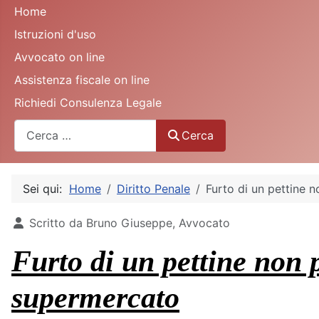
Home
Istruzioni d'uso
Avvocato on line
Assistenza fiscale on line
Richiedi Consulenza Legale
Cerca
Cerca
Sei qui:
Home
Diritto Penale
Furto di un pettine 
Dettagli
Scritto da
Bruno Giuseppe, Avvocato
Furto di un pettine non 
supermercato