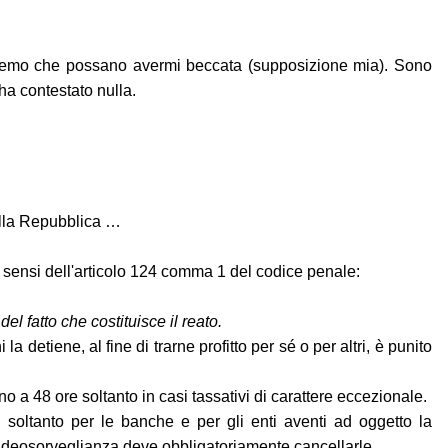
a temo che possano avermi beccata (supposizione mia). Sono
ha contestato nulla.
della Repubblica …
i sensi dell'articolo 124 comma 1 del codice penale:
el fatto che costituisce il reato.
detiene, al fine di trarne profitto per sé o per altri, è punito
 a 48 ore soltanto in casi tassativi di carattere eccezionale.
 soltanto per le banche e per gli enti aventi ad oggetto la
 videosorveglianza deve obbligatoriamente cancellarle.