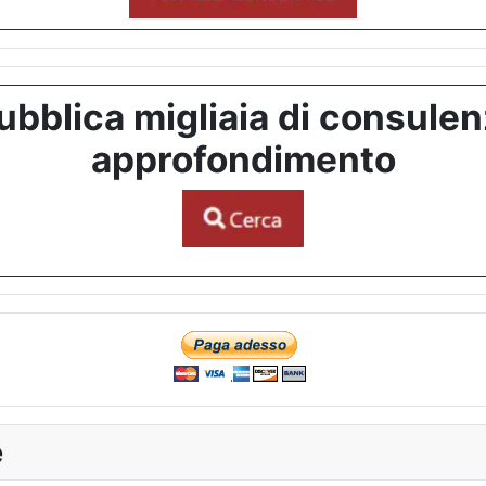
bblica migliaia di consulenze
approfondimento
e