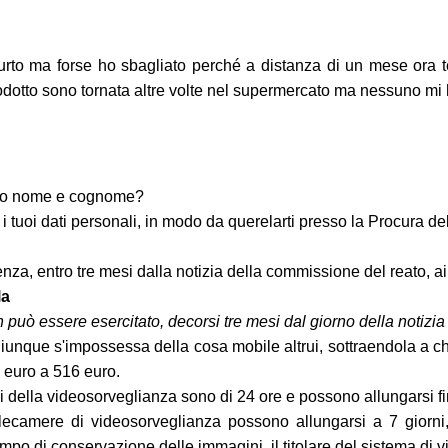
 furto ma forse ho sbagliato perché a distanza di un mese or
odotto sono tornata altre volte nel supermercato ma nessuno mi 
tuo nome e cognome?
i tuoi dati personali, in modo da querelarti presso la Procura 
za, entro tre mesi dalla notizia della commissione del reato, a
la
 può essere esercitato, decorsi tre mesi dal giorno della notizia d
nque s'impossessa della cosa mobile altrui, sottraendola a chi la 
4 euro a 516 euro.
della videosorveglianza sono di 24 ore e possono allungarsi fino
elecamere di videosorveglianza possono allungarsi a 7 giorni,
tempo di conservazione delle immagini, il titolare del sistema di