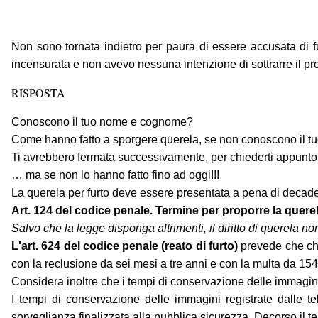
Non sono tornata indietro per paura di essere accusata di
incensurata e non avevo nessuna intenzione di sottrarre il pr
RISPOSTA
Conoscono il tuo nome e cognome?
Come hanno fatto a sporgere querela, se non conoscono il 
Ti avrebbero fermata successivamente, per chiederti appunto 
… ma se non lo hanno fatto fino ad oggi!!!
La querela per furto deve essere presentata a pena di decaden
Art. 124 del codice penale. Termine per proporre la quere
Salvo che la legge disponga altrimenti, il diritto di querela non
L'art. 624 del codice penale (reato di furto)
prevede che chiu
con la reclusione da sei mesi a tre anni e con la multa da 15
Considera inoltre che i tempi di conservazione delle immagini 
I tempi di conservazione delle immagini registrate dalle t
sorveglianza finalizzata alla pubblica sicurezza. Decorso il 