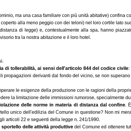
ominio, ma una casa familiare con più unità abitative) confina co
coperto alla meno peggio con dei teloni) nel loro cortile lato s
a distanza di legge) e, contestualmente alla spa, hanno piazzat
isorio tra la nostra abitazione e il loro hotel.
i.
 tollerabilità, ai sensi dell'articolo 844 del codice civile
:
imili propagazioni derivanti dal fondo del vicino, se non superano
perare le esigenze della produzione con le ragioni della proprie
iedere la limitazione delle immissioni rumorose, specialmente du
violazione delle norme in materia di distanza dal confine
. 
llo unico dell'edilizia del Comune in questione? Non mi meravig
gli articoli 22 e seguenti della legge n. 241/1990.
sportello delle attività produttive
del Comune ed ottenere tutte