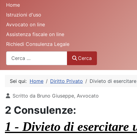
Home
Istruzioni d'uso
Avvocato on line
Assistenza fiscale on line
Richiedi Consulenza Legale
Cerca
Cerca
Sei qui:
Home
Diritto Privato
Divieto di esercitare 
Dettagli
Scritto da
Bruno Giuseppe, Avvocato
2 Consulenze:
1 - Divieto di esercitare 