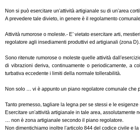
Non si può esercitare un'attività artigianale su di un'area corti
A prevedere tale divieto, in genere è il regolamento comunal
Attività rumorose o moleste.- E’ vietato esercitare arti, mesti
regolatore agli insediamenti produttivi ed artigianali (zona D).
Sono ritenute rumorose o moleste quelle attività dall'esercizi
di vibrazioni deriva, continuamente o periodicamente, a colo
turbativa eccedente i limiti della normale tollerabilità.
Non solo … vi è appunto un piano regolatore comunale che prev
Tanto premesso, tagliare la legna per se stessi e le esigenze 
Esercitare un'attività artigianale in tale area, assolutamente no
… non è zona artigianale secondo il piano regolatore.
Non dimentichiamo inoltre l'articolo 844 del codice civile e la p