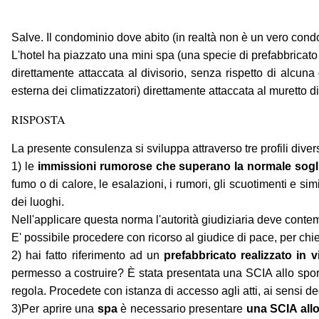
Salve. Il condominio dove abito (in realtà non è un vero cond
L'hotel ha piazzato una mini spa (una specie di prefabbricato 
direttamente attaccata al divisorio, senza rispetto di alcun
esterna dei climatizzatori) direttamente attaccata al muretto div
RISPOSTA
La presente consulenza si sviluppa attraverso tre profili divers
1) le
immissioni rumorose che superano la normale soglia di
fumo o di calore, le esalazioni, i rumori, gli scuotimenti e s
dei luoghi.
Nell'applicare questa norma l'autorità giudiziaria deve contem
E' possibile procedere con ricorso al giudice di pace, per ch
2) hai fatto riferimento ad un
prefabbricato realizzato in 
permesso a costruire? È stata presentata una SCIA allo sporte
regola. Procedete con istanza di accesso agli atti, ai sensi de
3)Per aprire una
spa
è necessario presentare
una SCIA allo 