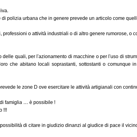
liva.
e di polizia urbana che in genere prevede un articolo come quel
eri, professioni o attività industriali o di altro genere rumoros
o delle quali, per l'azionamento di macchine o per l'uso di strum
ro che abitano locali soprastanti, sottostanti o comunque in pr
ede le zone D ove esercitare le attività artigianali con continu
di famiglia … è possibile !
 !!!
ossibilità di citare in giudizio dinanzi al giudice di pace il vicin