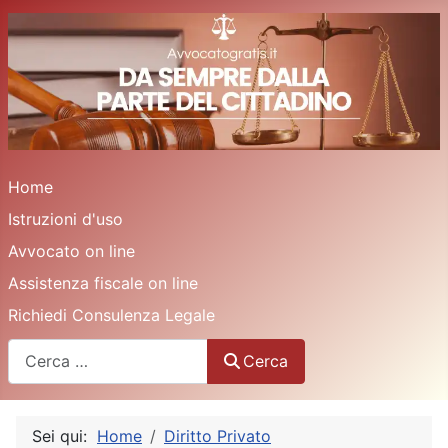
Home
Istruzioni d'uso
Avvocato on line
Assistenza fiscale on line
Richiedi Consulenza Legale
Cerca
Cerca
Sei qui:
Home
Diritto Privato