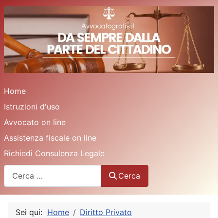
Home
Istruzioni d'uso
Avvocato on line
Assistenza fiscale on line
Richiedi Consulenza Legale
Cerca
Cerca
Sei qui:
Home
Diritto Privato