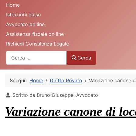
Home
Istruzioni d'uso
Avvocato on line
Assistenza fiscale on line
Richiedi Consulenza Legale
Cerca
Cerca
Sei qui:
Home
Diritto Privato
Variazione canone 
Dettagli
Scritto da
Bruno Giuseppe, Avvocato
Variazione canone di l