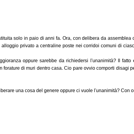
ituita solo in paio di anni fa. Ora, con delibera da assemble
 alloggio privato a centraline poste nei corridoi comuni di ciascu
gioranza oppure sarebbe da richiedersi l'unanimità? Il fatto e
n forature di muri dentro casa. Cio pare ovvio comporti disagi pe
berare una cosa del genere oppure ci vuole l'unanimità? Con 