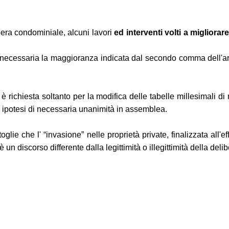
ibera condominiale, alcuni lavori
ed interventi volti a migliorare
i necessaria la maggioranza indicata dal secondo comma dell'art
richiesta soltanto per la modifica delle tabelle millesimali di n
ica ipotesi di necessaria unanimità in assemblea.
lie che l' “invasione” nelle proprietà private, finalizzata all'e
n discorso differente dalla legittimità o illegittimità della delib