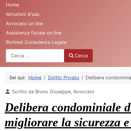
Home
Istruzioni d'uso
Avvocato on line
Assistenza fiscale on line
Richiedi Consulenza Legale
Cerca
Cerca
Sei qui:
Home
Diritto Privato
Delibera condominiale
Dettagli
Scritto da
Bruno Giuseppe, Avvocato
Delibera condominiale di 
migliorare la sicurezza e 