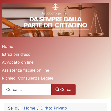
Home
Istruzioni d'uso
Avvocato on line
Assistenza fiscale on line
Richiedi Consulenza Legale
Cerca
Cerca
Sei qui:
Home
Diritto Privato