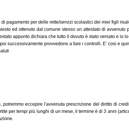
pagamento per delle rette/servizi scolastici dei miei figli risale
ichiesto ed ottenuto dal comune stesso un attestato di avvenuto p
stato appunto dichiara che tutto il dovuto è stato versato e io l
 poi successivamente provvedono a fare i controlli. E' cosi e quin
aluti
 potremmo eccepire l'avvenuta prescrizione del diritto di credi
rtite per tempi più lunghi di un mese, il termine è di 3 anni (art
azione.