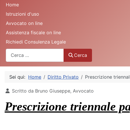
Home
Istruzioni d'uso
Avvocato on line
Assistenza fiscale on line
Richiedi Consulenza Legale
Cerca
Cerca
Sei qui:
Home
Diritto Privato
Prescrizione trienna
Dettagli
Scritto da
Bruno Giuseppe, Avvocato
Prescrizione triennale p